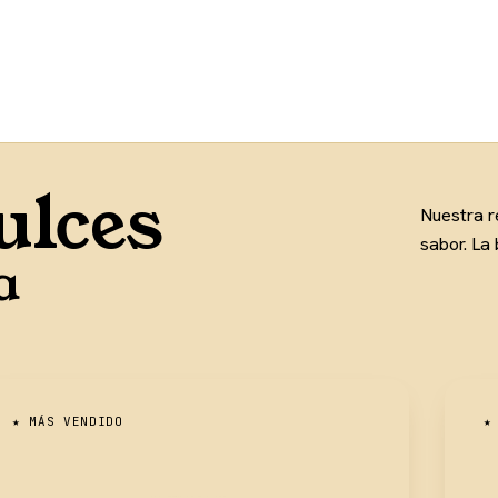
ulces
Nuestra r
sabor. La
a
★ MÁS VENDIDO
★