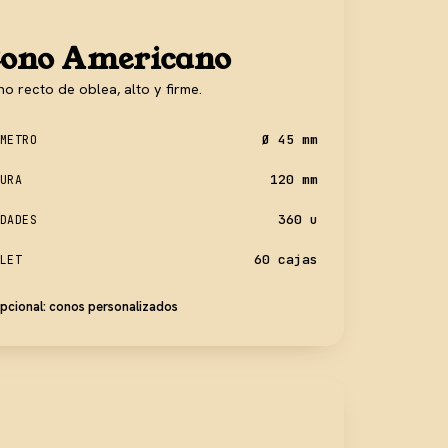
ono Americano
o recto de oblea, alto y firme.
Ø 45 mm
METRO
120 mm
URA
360 u
DADES
60 cajas
LET
pcional: conos personalizados