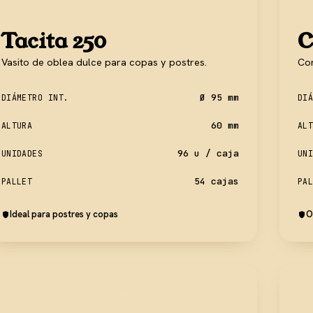
Tacita 250
C
Vasito de oblea dulce para copas y postres.
Con
Ø 95 mm
DIÁMETRO INT.
DIÁ
60 mm
ALTURA
ALT
96 u / caja
UNIDADES
UNI
54 cajas
PALLET
PAL
Ideal para postres y copas
O