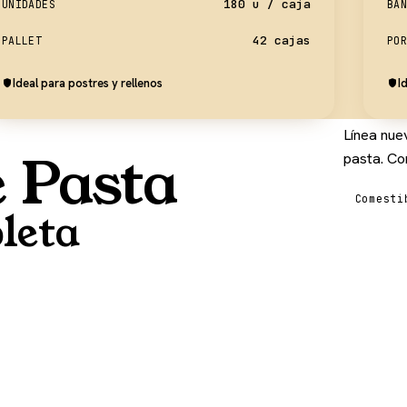
180 u / caja
UNIDADES
BAN
42 cajas
PALLET
POR
Ideal para postres y rellenos
I
Línea nue
 Pasta
pasta. Co
Comesti
leta