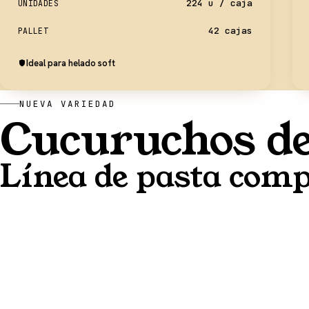
224 u / caja
UNIDADES
42 cajas
PALLET
Ideal para helado soft
NUEVA VARIEDAD
Cucuruchos de
Línea de pasta comp