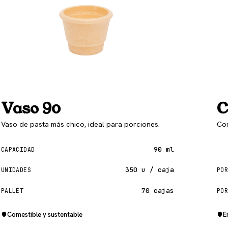
Vaso 90
C
Vaso de pasta más chico, ideal para porciones.
Con
90 ml
CAPACIDAD
350 u / caja
UNIDADES
POR
70 cajas
PALLET
POR
Comestible y sustentable
E