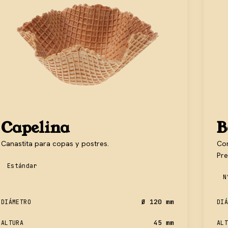
Capelina
B
Canastita para copas y postres.
Con
Pre
Estándar
N
Ø 120 mm
DIÁMETRO
DIÁ
45 mm
ALTURA
ALT