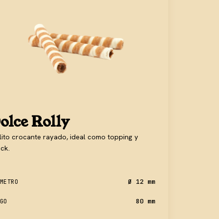
olce Rolly
lito crocante rayado, ideal como topping y
ck.
Ø 12 mm
METRO
80 mm
GO