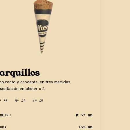
arquillos
o recto y crocante, en tres medidas.
sentación en blister x 4.
° 35
N° 40
N° 45
Ø 37 mm
METRO
135 mm
URA